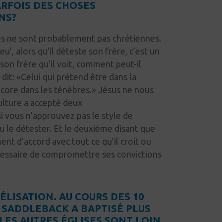
ARFOIS DES CHOSES
NS?
es ne sont probablement pas chrétiennes.
eu’, alors qu’il déteste son frère, c’est un
son frère qu’il voit, comment peut-il
9
dit:
«Celui qui prétend être dans la
ncore dans les ténèbres.» Jésus ne nous
culture a accepté deux
i vous n’approuvez pas le style de
ou le détester. Et le deuxième disant que
ent d’accord avec tout ce qu’il croit ou
nécessaire de compromettre ses convictions
ÉLISATION. AU COURS DES 10
E SADDLEBACK A BAPTISÉ PLUS
LES AUTRES ÉGLISES SONT LOIN