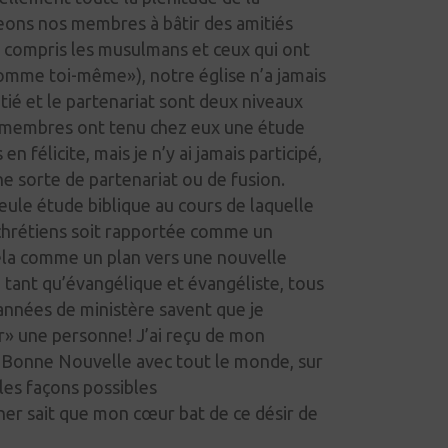
eons nos membres à bâtir des amitiés
y compris les musulmans et ceux qui ont
omme toi-même»), notre église n’a jamais
ié et le partenariat sont deux niveaux
s membres ont tenu chez eux une étude
n félicite, mais je n’y ai jamais participé,
ne sorte de partenariat ou de fusion.
eule étude biblique au cours de laquelle
-chrétiens soit rapportée comme un
cela comme un plan vers une nouvelle
 tant qu’évangélique et évangéliste, tous
années de ministère savent que je
r» une personne! J’ai reçu de mon
Bonne Nouvelle avec tout le monde, sur
 les façons possibles
r sait que mon cœur bat de ce désir de