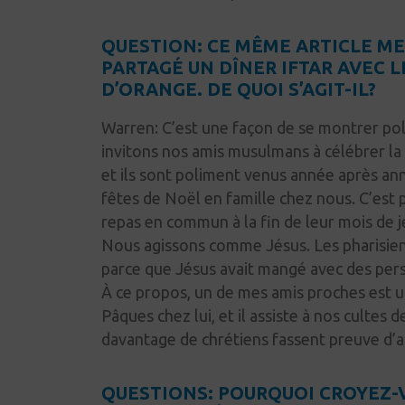
QUESTION: CE MÊME ARTICLE M
PARTAGÉ UN DÎNER IFTAR AVEC 
D’ORANGE. DE QUOI S’AGIT-IL?
Warren:
C’est une façon de se montrer pol
invitons nos amis musulmans à célébrer la
et ils sont poliment venus année après an
fêtes de Noël en famille chez nous. C’est 
repas en commun à la fin de leur mois de 
Nous agissons comme Jésus. Les pharisie
parce que Jésus avait mangé avec des pe
À ce propos, un de mes amis proches est un 
Pâques chez lui, et il assiste à nos cultes 
davantage de chrétiens fassent preuve d
QUESTIONS: POURQUOI CROYEZ-