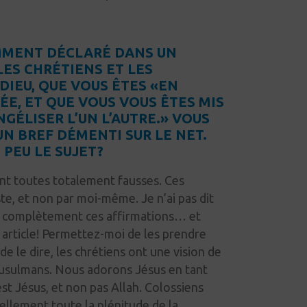
MMENT DÉCLARÉ DANS UN
LES CHRÉTIENS ET LES
IEU, QUE VOUS ÊTES «EN
E, ET QUE VOUS VOUS ÊTES MIS
GÉLISER L’UN L’AUTRE.» VOUS
N BREF DÉMENTI SUR LE NET.
PEU LE SUJET?
ont toutes totalement fausses. Ces
ste, et non par moi-même. Je n’ai pas dit
ve complètement ces affirmations… et
t
article!
Permettez-moi de les prendre
e le dire, les chrétiens ont une vision de
usulmans. Nous adorons Jésus en tant
st Jésus, et non pas Allah. Colossiens
rellement toute la plénitude de la