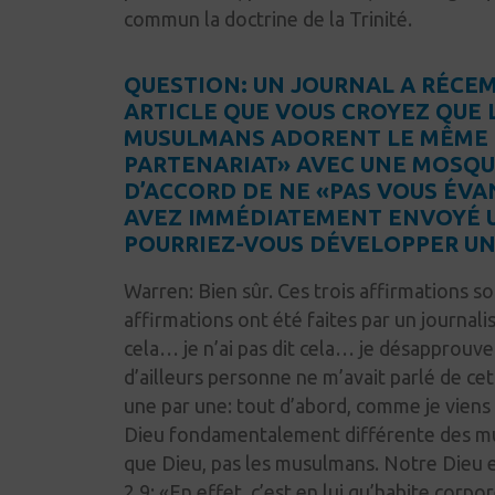
commun la doctrine de la Trinité.
QUESTION: UN JOURNAL A RÉCE
ARTICLE QUE VOUS CROYEZ QUE 
MUSULMANS ADORENT LE MÊME D
PARTENARIAT» AVEC UNE MOSQUÉ
D’ACCORD DE NE «PAS VOUS ÉVAN
AVEZ IMMÉDIATEMENT ENVOYÉ U
POURRIEZ-VOUS DÉVELOPPER UN 
Warren:
Bien sûr. Ces trois affirmations s
affirmations ont été faites par un journali
cela… je n’ai pas dit cela… je désapprou
d’ailleurs personne ne m’avait parlé de ce
une par
une:
tout d’abord, comme je viens d
Dieu fondamentalement différente des m
que Dieu, pas les musulmans. Notre Dieu e
2.9:
«En
effet, c’est en lui qu’habite corpo