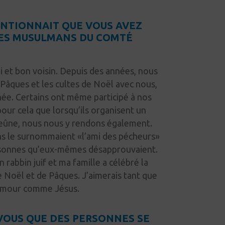
ENTIONNAIT QUE VOUS AVEZ
LES MUSULMANS DU COMTÉ
i et bon voisin. Depuis des années, nous
 Pâques et les cultes de Noël avec nous,
née. Certains ont même participé à nos
pour cela que lorsqu’ils organisent un
jeûne, nous nous y rendons également.
ns le surnommaient
«l’ami
des pécheurs»
rsonnes qu’eux-mêmes désapprouvaient.
rabbin juif et ma famille a célébré la
de Noël et de Pâques. J’aimerais tant que
’amour comme Jésus.
VOUS QUE DES PERSONNES SE