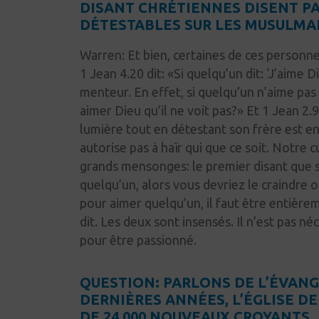
DISANT CHRÉTIENNES DISENT P
DÉTESTABLES SUR LES MUSULMA
Warren:
Et
bien, certaines de ces personn
1 Jean 4.20
dit:
«Si quelqu’un dit: ‘J’aime Di
menteur. En effet, si quelqu’un n’aime pas 
aimer Dieu qu’il ne voit
pas?
» Et 1 Jean 2.
lumière tout en détestant son frère est e
autorise pas à haïr qui que ce soit. Notre 
grands
mensonges:
le premier disant que s
quelqu’un, alors vous devriez le craindre 
pour aimer quelqu’un, il faut être entièrem
dit. Les deux sont insensés. Il n’est pas 
pour être passionné.
QUESTION: PARLONS DE L’ÉVANG
DERNIÈRES ANNÉES, L’ÉGLISE D
DE 24 000 NOUVEAUX CROYANTS. 