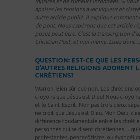
injustes et de rumeurs infondées. Si vous 
apaiser les tensions avec vigueur et clarté,
autre article publié. Il explique comment
de pont. Nous espérons que cet article r
posez peut-être. C’est la transcription d’u
Christian Post, et moi-même. Lisez donc
QUESTION: EST-CE QUE LES PE
D’AUTRES RELIGIONS ADORENT L
CHRÉTIENS?
Warren:
Bien sûr que non. Les chrétiens on
croyons que Jésus est
Dieu!
Nous croyons
et le Saint-Esprit. Non pas trois dieux sép
ne croit que Jésus
est
Dieu. Mon Dieu, c’est
différence fondamentale entre les chrétiens 
personnes qui se disent chrétiennes… qu’e
protestantes, pentecôtistes, ou évangéli