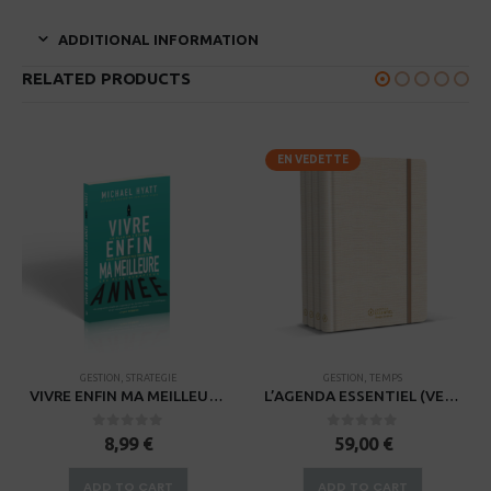
ADDITIONAL INFORMATION
RELATED PRODUCTS
EN VEDETTE
GESTION
,
STRATEGIE
GESTION
,
TEMPS
VIVRE ENFIN MA MEILLEURE ANNEE – KINDLE
L’AGENDA ESSENTIEL (VERSION POCHE) Planifier vos objectifs (Abonnement annuel de 4 exemplaires à renouveler)
0
sur 5
0
sur 5
8,99
€
59,00
€
ADD TO CART
ADD TO CART