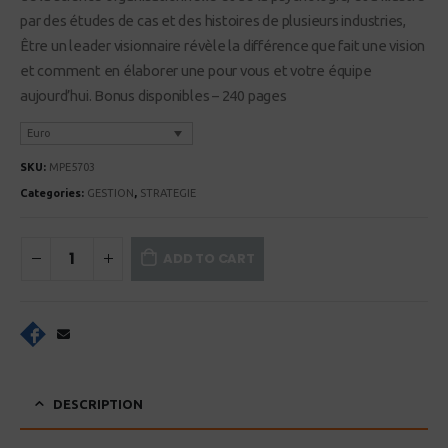
par des études de cas et des histoires de plusieurs industries,
Être un leader visionnaire révèle la différence que fait une vision
et comment en élaborer une pour vous et votre équipe
aujourd’hui. Bonus disponibles – 240 pages
Euro
SKU:
MPE5703
Categories:
GESTION
,
STRATEGIE
ADD TO CART
DESCRIPTION