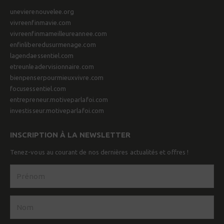
unevierenouvelee.org
vivreenfinmavie.com
vivreenfinmameilleureannee.com
enfinliberedusurmenage.com
lagendaessentiel.com
etreunleadervisionnaire.com
bienpenserpourmieuxvivre.com
focusessentiel.com
entrepreneur.motiveparlafoi.com
investisseur.motiveparlafoi.com
INSCRIPTION À LA NEWSLETTER
Tenez-vous au courant de nos dernières actualités et offres !