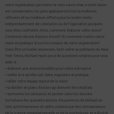
votre organisation, personne ne vous suivra. Mais si votre vision
est convaincante, les gens appliqueront leur la meilleure
réflexion et les meilleurs efforts pour la rendre réelle,
indépendamment des obstacles ou de l’opposition auxquels
vous êtes confronté. Alors, comment élaborer cette vision?
Comment obtenir d’autres à bord? Et comment mettre cette
vision en pratique à tous les niveaux de votre organisation?
Dans Être un leader visionnaire, best-seller au palmarès du New
York Times, Michael Hyatt pose dix questions simples pour vous
aider à:
• élaborer une vision irrésistible pour votre entreprise
• veiller à ce qu’elle soit claire, inspirante et pratique
• rallier votre équipe autour de la vision
• la distiller en plans d’action qui donnent des résultats
• surmonter les obstacles et pivoter selon les besoins
Sur la base des quarante années d’expérience de Michael en
tant qu’entrepreneur et cadre, soutenu par des connaissances
de la science organisationnelle et de la psychologie, et a illustré