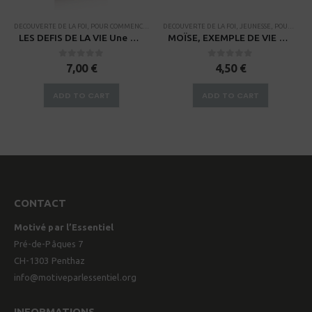
DECOUVERTE DE LA FOI
,
PROCESSUS DE FORMATION DE DISCIPLE
,
POUR COMMENCER
,
,
RENDEZ-VOUS AVEC LA BIBLE
PROCESSUS DE FORMATION DE DISCIPLE
DECOUVERTE DE LA FOI
,
JEUNESSE
,
THÈMES BIBLIQUES
,
POUR AVANCER
,
RENDEZ-V
LES DEFIS DE LA VIE Une vie savoureuse et corsée
MOÏSE, EXEMPLE DE VIE POUR AUJOURD’HUI – Guide pour petits groupes
0
sur 5
0
sur 5
7,00
€
4,50
€
ADD TO CART
ADD TO CART
CONTACT
Motivé par l’Essentiel
Pré-de-Pâques 7
CH-1303 Penthaz
info@motiveparlessentiel.org
INFORMATIONS