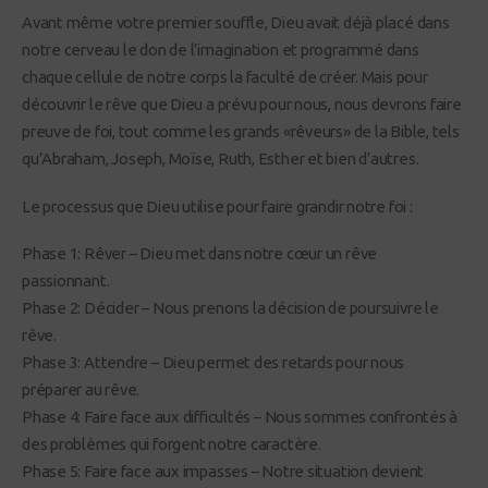
Avant même votre premier souffle, Dieu avait déjà placé dans
notre cerveau le don de l’imagination et programmé dans
chaque cellule de notre corps la faculté de créer. Mais pour
découvrir le rêve que Dieu a prévu pour nous, nous devrons faire
preuve de foi, tout comme les grands «rêveurs» de la Bible, tels
qu’Abraham, Joseph, Moïse, Ruth, Esther et bien d’autres.
Le processus que Dieu utilise pour faire grandir notre foi :
Phase 1: Rêver – Dieu met dans notre cœur un rêve
passionnant.
Phase 2: Décider – Nous prenons la décision de poursuivre le
rêve.
Phase 3: Attendre – Dieu permet des retards pour nous
préparer au rêve.
Phase 4: Faire face aux difficultés – Nous sommes confrontés à
des problèmes qui forgent notre caractère.
Phase 5: Faire face aux impasses – Notre situation devient