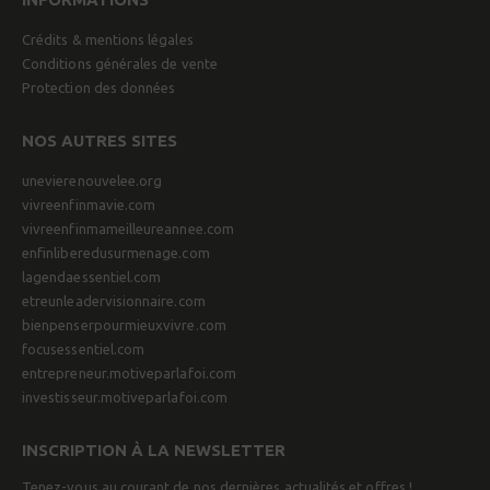
Crédits & mentions légales
Conditions générales de vente
Protection des données
NOS AUTRES SITES
unevierenouvelee.org
vivreenfinmavie.com
vivreenfinmameilleureannee.com
enfinliberedusurmenage.com
lagendaessentiel.com
etreunleadervisionnaire.com
bienpenserpourmieuxvivre.com
focusessentiel.com
entrepreneur.motiveparlafoi.com
investisseur.motiveparlafoi.com
INSCRIPTION À LA NEWSLETTER
Tenez-vous au courant de nos dernières actualités et offres !