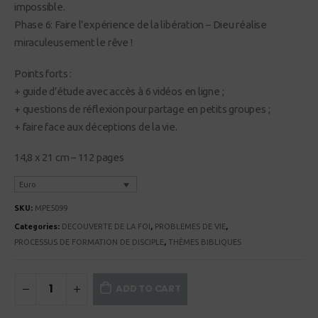
impossible.
Phase 6: Faire l’expérience de la libération – Dieu réalise
miraculeusement le rêve !
Points forts :
+ guide d’étude avec accès à 6 vidéos en ligne ;
+ questions de réflexion pour partage en petits groupes ;
+ faire face aux déceptions de la vie.
14,8 x 21 cm – 112 pages
Euro
SKU:
MPE5099
Categories:
DECOUVERTE DE LA FOI
,
PROBLEMES DE VIE
,
PROCESSUS DE FORMATION DE DISCIPLE
,
THÈMES BIBLIQUES
ADD TO CART