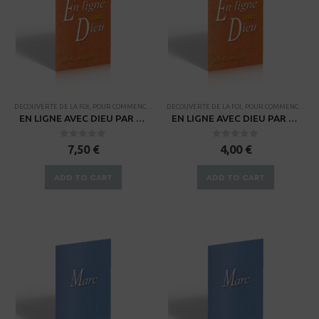
DECOUVERTE DE LA FOI
,
POUR COMMENCER
,
PROCESSUS DE FORMATION DE DISCIPLE
DECOUVERTE DE LA FOI
,
POUR COMMENCER
,
RENDEZ-V
,
PR
EN LIGNE AVEC DIEU PAR LA PRIÈRE
EN LIGNE AVEC DIEU PAR LA PRIÈRE – Manuel du guide
0
sur 5
0
sur 5
7,50
€
4,00
€
ADD TO CART
ADD TO CART