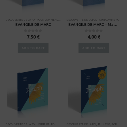
DECOUVERTE DE LA FOI
,
POUR COMMENCER
,
PROCESSUS DE FORMATION DE DISCIPLE
DECOUVERTE DE LA FOI
,
POUR COMMENCER
,
RENDEZ-V
,
PR
EVANGILE DE MARC
EVANGILE DE MARC – Manuel du Guide
0
sur 5
0
sur 5
7,50
€
4,00
€
ADD TO CART
ADD TO CART
DECOUVERTE DE LA FOI
,
JEUNESSE
,
POUR AVANCER
DECOUVERTE DE LA FOI
,
PROCESSUS DE FORMATION DE DISCIPLE
,
JEUNESSE
,
POUR AVANCER
,
RE