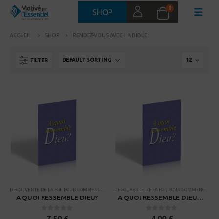
0
SHOP
ACCUEIL
SHOP
RENDEZ-VOUS AVEC LA BIBLE
FILTER
DECOUVERTE DE LA FOI
,
POUR COMMENCER
,
PROCESSUS DE FORMATION DE DISCIPLE
DECOUVERTE DE LA FOI
,
POUR COMMENCER
,
RENDEZ-V
,
PR
A QUOI RESSEMBLE DIEU?
A QUOI RESSEMBLE DIEU? Manuel du guide
0
sur 5
0
sur 5
7,50
€
4,00
€