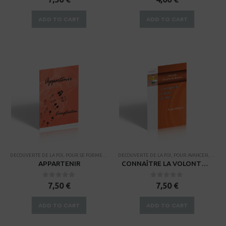
ADD TO CART
ADD TO CART
DECOUVERTE DE LA FOI
,
POUR SE FORMER
,
PROCESSUS DE FORMATION DE DISCIPLE
DECOUVERTE DE LA FOI
,
POUR AVANCER
,
RENDEZ-VOU
,
PROCE
APPARTENIR
CONNAÎTRE LA VOLONTE DE DIEU Une aide à la prise de décision
0
sur 5
0
sur 5
7,50
€
7,50
€
ADD TO CART
ADD TO CART