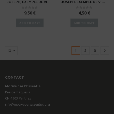
JOSEPH, EXEMPLE DE VIE POUR AUJOURD’HUI
JOSEPH, EXEMPLE DE VIE POUR AUJOURD’HUI – Guide pour petits groupes
0
sur 5
0
sur 5
9,50
€
4,50
€
ADD TO CART
ADD TO CART
1
2
3
CONTACT
Motivé par l’Essentiel
Pré-de-Pâques 7
CH-1303 Penthaz
info@motiveparlessentiel.org