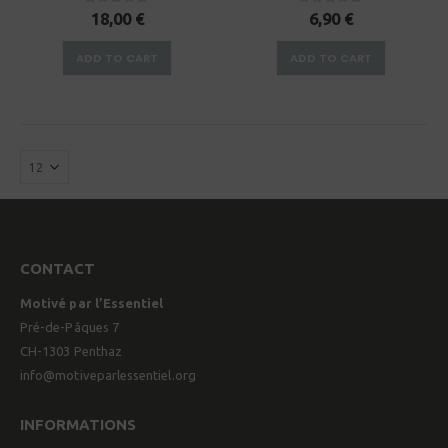
0
sur 5
0
sur 5
18,00
€
6,90
€
ADD TO CART
ADD TO CART
CONTACT
Motivé par l’Essentiel
Pré-de-Pâques 7
CH-1303 Penthaz
info@motiveparlessentiel.org
INFORMATIONS