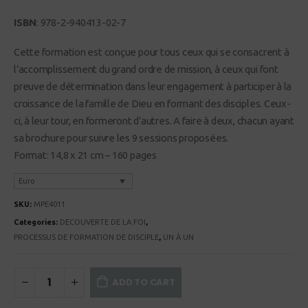
ISBN
: 978-2-940413-02-7
Cette formation est conçue pour tous ceux qui se consacrent à
l’accomplissement du grand ordre de mission, à ceux qui font
preuve de détermination dans leur engagement à participer à la
croissance de la famille de Dieu en formant des disciples. Ceux-
ci, à leur tour, en formeront d’autres. A faire à deux, chacun ayant
sa brochure pour suivre les 9 sessions proposées.
Format: 14,8 x 21 cm – 160 pages
Euro
SKU:
MPE4011
Categories:
DECOUVERTE DE LA FOI
,
PROCESSUS DE FORMATION DE DISCIPLE
,
UN À UN
ADD TO CART