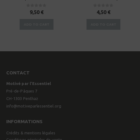
0
sur 5
0
sur 5
9,50
€
4,50
€
ADD TO CART
ADD TO CART
CONTACT
Motivé par l’Essentiel
Pré-de-Pâques 7
CH-1303 Penthaz
info@motiveparlessentiel.org
INFORMATIONS
Crédits & mentions légales
Conditions générales de vente