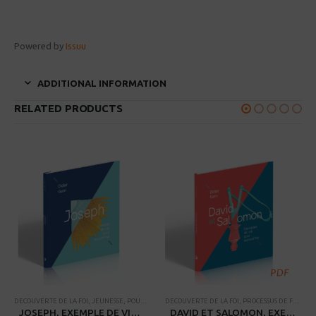
Powered by
Issuu
ADDITIONAL INFORMATION
RELATED PRODUCTS
S
,
PROCESSUS DE FORMATION DE DISCIPLE
DECOUVERTE DE LA FOI
,
JEUNESSE
,
POUR AVANCER
,
RENDEZ-VOUS AVEC LA BIBLE
DECOUVERTE DE LA FOI
,
PROCESSUS DE FORMATION DE DISCIPLE
,
RESSOURCES POUR PETITS 
,
PROCESSUS DE FORMATION DE DISCIPLE
,
RE
JOSEPH, EXEMPLE DE VIE POUR AUJOURD’HUI
DAVID ET SALOMON, EXEMPLES DE VIE POUR AUJOURD’HUI (PDF)